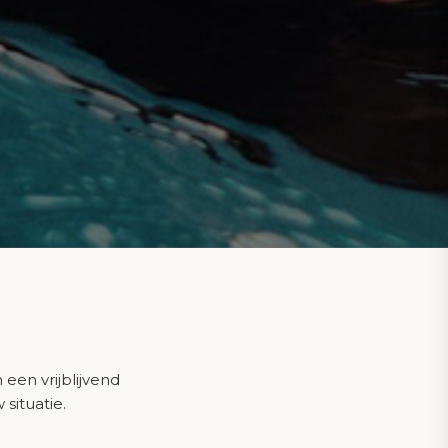
en vrijblijvend
situatie.