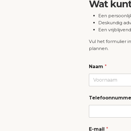
Wat kunt
Een persoonli
Contact
Deskundig advi
Een vrijblijve
Walserij 19A, 2211 SJ Noordwijkerhout
Zuid-Holland - Nederland
Vul het formulier 
plannen.
info@qualitypools.nl
071-8704347
Naam
*
Voornaam
Telefoonnumm
*
E-mail
*
B