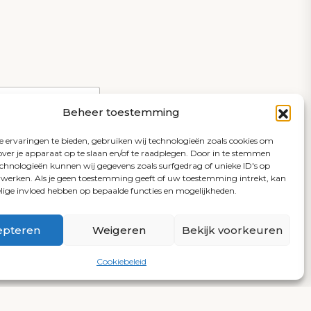
Hillegom
,
Noordwijk
,
Haarlem
,
Zandvoort
,
enaar
,
Voorschoten
en
Beheer toestemming
 ervaringen te bieden, gebruiken wij technologieën zoals cookies om
over je apparaat op te slaan en/of te raadplegen. Door in te stemmen
chnologieën kunnen wij gegevens zoals surfgedrag of unieke ID's op
erwerken. Als je geen toestemming geeft of uw toestemming intrekt, kan
elige invloed hebben op bepaalde functies en mogelijkheden.
epteren
Weigeren
Bekijk voorkeuren
Cookiebeleid