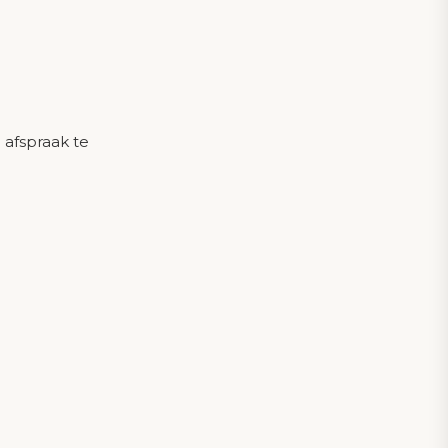
Meer
Showroom
Algemene voorwaarden
 afspraak te
Vacatures