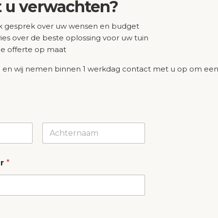
 u verwachten?
jk gesprek over uw wensen en budget
Ontdek
es over de beste oplossing voor uw tuin
nde offerte op maat
Home
Zwembaden
in en wij nemen binnen 1 werkdag contact met u op om een
Bullfrog Spas
Diensten
Projecten
Winkel
Over Quality Pools
Achternaam
Contact
er
*