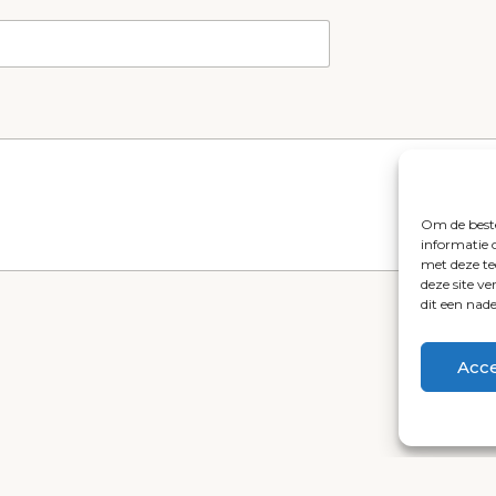
ACTIEF IN DE BOLLENSTREEK EN OMGEVING
 installeert en onderhoudt zwembaden en spa's (jacuzzi) in
Lisse
,
assenheim
,
Voorhout
,
Warmond
,
Oegstgeest
,
Katwijk
,
Leiden
,
out
,
Heemstede
,
Nieuw-Vennep
,
Amsterdam
,
Den Haag
,
Wass
omstreken.
Om de beste
informatie 
met deze te
deze site v
dit een nad
Acc
© Quality Pools 2026 - by 7im Development