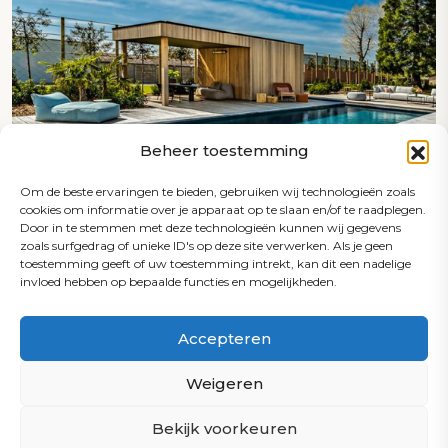
Beheer toestemming
Kunststof zwembaden
Om de beste ervaringen te bieden, gebruiken wij technologieën zoals
(HDPE)
cookies om informatie over je apparaat op te slaan en/of te raadplegen.
Door in te stemmen met deze technologieën kunnen wij gegevens
zoals surfgedrag of unieke ID's op deze site verwerken. Als je geen
toestemming geeft of uw toestemming intrekt, kan dit een nadelige
TVR zwembaden zijn hoogwaardige HDPE
invloed hebben op bepaalde functies en mogelijkheden.
monoblock zwembaden, bekend om hun
duurzaamheid en strakke uitstraling. Ze
Accepteren
worden in de fabriek vervaardigd en bieden
een perfecte balans tussen maatwerk en
Weigeren
snelle plaatsing.
Lees meer
Bekijk voorkeuren