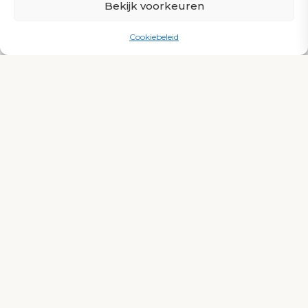
diensten
Bekijk voorkeuren
Cookiebeleid
Advies & Ontwerp
Bij Quality Pools geloven we dat het proces
net zo belangrijk is als het eindresultaat. Wij
zijn van mening dat het bij een high-end
zwembad gaat om rust. Rust in lijnen, in