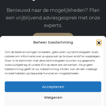
Benieuwd naar de mogelijkheden? Plan
een vrijblijvend adviesgesprek met onze
experts.
Afspraak maken
Beheer toestemming
Om de beste ervaringen te bieden, gebruiken wij technologieën zoals
cookies om informatie over je apparaat op te slaan en/of te raadplegen.
Door in te stemmen met deze technologieën kunnen wij gegevens
zoals surfgedrag of unieke ID's op deze site verwerken. Als je geen
toestemming geeft of uw toestemming intrekt, kan dit een nadelige
invloed hebben op bepaalde functies en mogelijkheden.
Accepteren
Bekijk onze andere
Weigeren