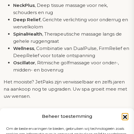
NeckPlus
, Deep tissue massage voor nek,
schouders en rug
Deep Relief
, Gerichte verlichting voor onderrug en
wervelkolom
SpinalHealth
, Therapeutische massage langs de
gehele ruggengraat
Wellness
, Combinatie van DualPulse, FirmRelief en
DeepRelief voor totale ontspanning
Oscillator
, Ritmische golfmassage voor onder-,
midden- en bovenrug
Het mooiste? JetPaks zijn verwisselbaar en zelfs jaren
na aankoop nog te upgraden. Uw spa groeit mee met
uw wensen.
Beheer toestemming
Maak een afspraak
Om de beste ervaringen te bieden, gebruiken wij technologieën zoals
cookies om informatie over je apparaat op te slaan en/of te raadplegen.