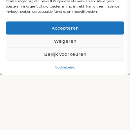
zoals surfgedrag of unieke ID's op deze site verwerken. Als je geen
toestemming geeft of uw toestemming intrekt, kan dit een nadelige
invloed hebben op bepaalde functies en mogelijkheden.
Accepteren
Weigeren
Bekijk voorkeuren
Cookiebeleid
Intelligente
warmtepompen
Voor verwarming werken wij met de Pool
Power Package warmtepompen. Deze serie
is bedoeld om het zwembad zuinig én
comfortabel op temperatuur te houden, met
slimme functies die helpen om onnodig