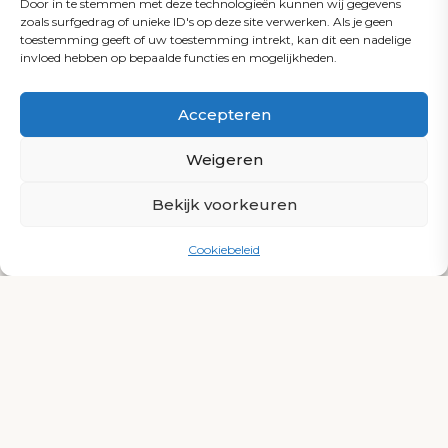
Door in te stemmen met deze technologieën kunnen wij gegevens
Premium
Premium
Premium
Premium
zoals surfgedrag of unieke ID's op deze site verwerken. Als je geen
Omkasting
Geborsteld
Hoofdsteunen
Waterval
Roestvrijstalen
toestemming geeft of uw toestemming intrekt, kan dit een nadelige
Metalen
invloed hebben op bepaalde functies en mogelijkheden.
Jetmondstukken
Accepteren
Weigeren
Premium
Premium
Premium
Verlichting
JetPaks
Touchscreen
Bekijk voorkeuren
Cookiebeleid