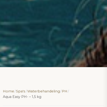
Home
Spa's
Waterbehandeling
PH
/
/
/
/
Aqua Easy PH- – 1,5 kg