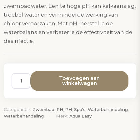
zwembadwater. Een te hoge pH kan kalkaanslag,
troebel water en verminderde werking van
chloor veroorzaken. Met pH- herstel je de
waterbalans en verbeter je de effectiviteit van de
desinfectie.
Toevoegen aan
winkelwagen
Aqua
Easy
PH-
–
Categorieën:
Zwembad
,
PH
,
PH
,
Spa's
,
Waterbehandeling
,
1,5
Waterbehandeling
Merk:
Aqua Easy
kg
aantal