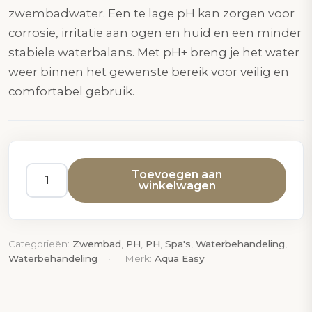
zwembadwater. Een te lage pH kan zorgen voor
corrosie, irritatie aan ogen en huid en een minder
stabiele waterbalans. Met pH+ breng je het water
weer binnen het gewenste bereik voor veilig en
comfortabel gebruik.
Toevoegen aan
winkelwagen
Aqua
Easy
PH+
–
Categorieën:
Zwembad
,
PH
,
PH
,
Spa's
,
Waterbehandeling
,
1kg
Waterbehandeling
Merk:
Aqua Easy
aantal