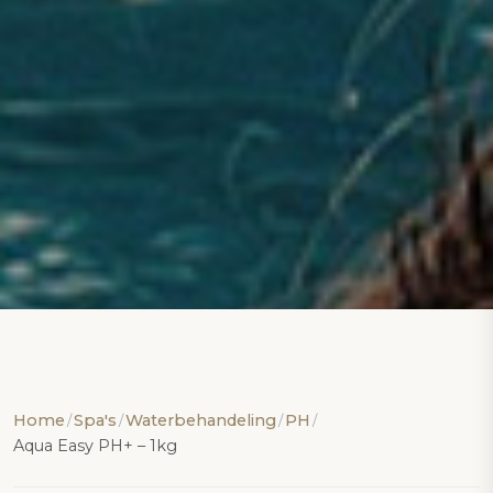
Home
Spa's
Waterbehandeling
PH
/
/
/
/
Aqua Easy PH+ – 1kg