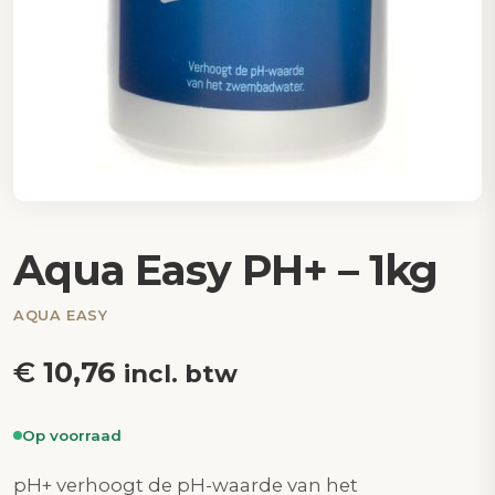
Aqua Easy PH+ – 1kg
AQUA EASY
€
10,76
incl. btw
Op voorraad
pH+ verhoogt de pH-waarde van het