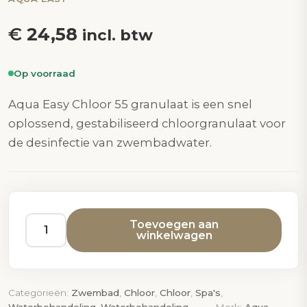
€
24,58
incl. btw
Op voorraad
Aqua Easy Chloor 55 granulaat is een snel
oplossend, gestabiliseerd chloorgranulaat voor
de desinfectie van zwembadwater.
Toevoegen aan
winkelwagen
Chloor
55
granulaat
Aqua
Categorieën:
Zwembad
,
Chloor
,
Chloor
,
Spa's
,
Easy
Waterbehandeling
,
Waterbehandeling
Merk:
Aqua