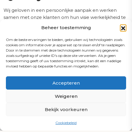
Wij geloven in een persoonlijke aanpak en werken
samen met onze klanten om hun visie werkelijkheid te
maken. Ons team heeft vele projecten uitgevoerd,
Beheer toestemming
variërend van luxe bouwkundige zwembaden tot
compacte spa’s, en biedt:
Om de beste ervaringen te bieden, gebruiken wij technologieën zoals
cookies om informatie over je apparaat op te slaan en/of te raadplegen.
Door in te stemmen met deze technologieën kunnen wij gegevens
Deskundig advies
zoals surfgedrag of unieke ID's op deze site verwerken. Als je geen
toestemming geeft of uw toestemming intrekt, kan dit een nadelige
Wij begeleiden u bij elke stap, van ontwerp tot
invloed hebben op bepaalde functies en mogelijkheden.
oplevering en onderhoud.
Vraag een gratis waterbehandeling brochure
aan
Accepteren
24/7 service
Naar brochure
Onze technici staan altijd klaar om eventuele
Weigeren
problemen snel op te lossen.
Bekijk voorkeuren
Innovatieve technologie
Cookiebeleid
Zoals monitoring op afstand om de kwaliteit van