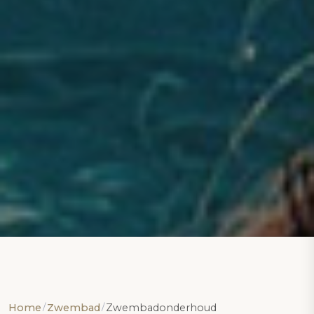
Home
Zwembad
Zwembadonderhoud
/
/