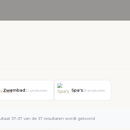
Zwembad
Spa's
32 producten
25 producten
Gesorteerd
ltaat 37–37 van de 37 resultaten wordt getoond
op
populariteit