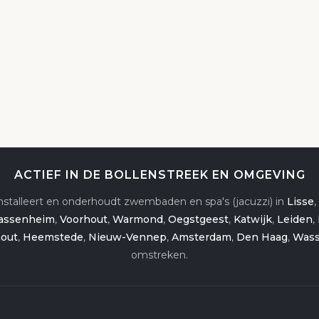
Over Quality Pools
Contact
ACTIEF IN DE BOLLENSTREEK EN OMGEVING
 installeert en onderhoudt zwembaden en spa's (jacuzzi) in
Lisse
,
assenheim
,
Voorhout
,
Warmond
,
Oegstgeest
,
Katwijk
,
Leiden
,
out
,
Heemstede
,
Nieuw-Vennep
,
Amsterdam
,
Den Haag
,
Wass
omstreken.