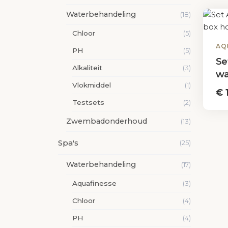
Waterbehandeling
(18)
Chloor
(5)
AQ
PH
(5)
Se
Alkaliteit
(3)
wa
Vlokmiddel
ho
(1)
€
1
Testsets
(2)
Zwembadonderhoud
(13)
Contact
Spa's
(25)
Walserij 19A, 2211 SJ Noordwijkerhout
Waterbehandeling
(17)
Zuid-Holland - Nederland
Aquafinesse
(3)
info@qualitypools.nl
Chloor
(4)
071-8704347
PH
(4)