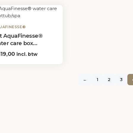
UAFINESSE®
t AquaFinesse®
ter care box
ttub/spa
19,00
incl. btw
Ontdek
←
1
2
3
Home
Zwembaden
Bullfrog Spas
Diensten
Projecten
Winkel