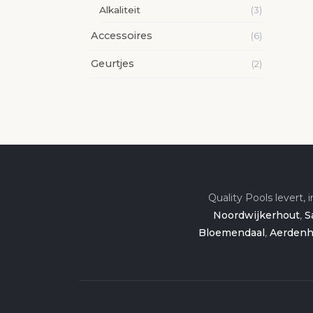
Alkaliteit
(3)
Accessoires
(6)
Geurtjes
(2)
Quality Pools levert,
Noordwijkerhout
,
S
Bloemendaal
,
Aerdenh